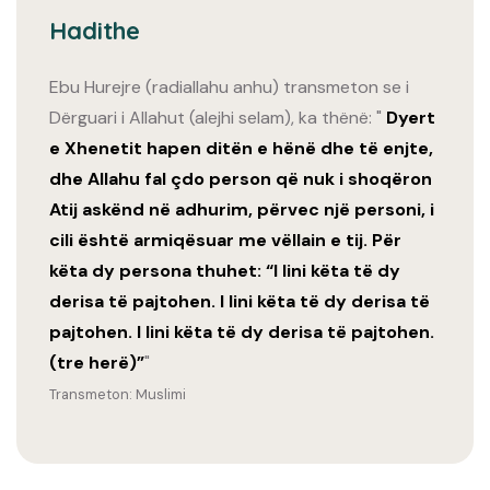
Hadithe
Ebu Hurejre (radiallahu anhu) transmeton se i
Dërguari i Allahut (alejhi selam), ka thënë: "
Dyert
e Xhenetit hapen ditën e hënë dhe të enjte,
dhe Allahu fal çdo person që nuk i shoqëron
Atij askënd në adhurim, përvec një personi, i
cili është armiqësuar me vëllain e tij. Për
këta dy persona thuhet: “I lini këta të dy
derisa të pajtohen. I lini këta të dy derisa të
pajtohen. I lini këta të dy derisa të pajtohen.
(tre herë)”
"
Transmeton: Muslimi