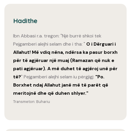
Hadithe
Ibn Abbasi r.a. tregon: "Një burrë shkoi tek
Pejgamberi alejhi selam dhe i tha: "
O i Dërguari i
Allahut! Më vdiq nëna, ndërsa ka pasur borxh
për të agjëruar një muaj (Ramazan që nuk e
pati agjëruar). A më duhet të agjëroj unë për
të?
" Pejgamberi alejhi selam iu përgjigj:
"Po.
Borxhet ndaj Allahut janë më të parët që
meritojnë dhe që duhen shlyer."
Transmeton: Buhariu