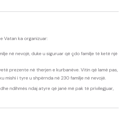
e Vatan ka organizuar:
ilje në nevojë, duke u siguruar që çdo familje të ketë një
të prezente në therjen e kurbanëve. Vitin që lamë pas,
ku mishi i tyre u shpërnda në 230 familje në nevojë.
t dhe ndihmës ndaj atyre që janë më pak të privilegjuar,