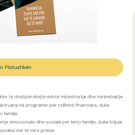
o Fletushkën
ikim të drejtpërdrejtë është mbështetja dhe mirëmbajtja
egjistruara në programin për ndihmë financiare, duke
 familje.
tje emocionale dhe sociale për këto familje, duke krijuar
undësi më të mirë jetese.