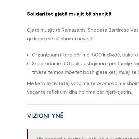
Solidaritet gjatë muajit të shenjtë
Gjatë muajit të Ramazanit, Shoqata Bamirëse Vat
që kanë më së shumti nevojë:
Organizuam iftare për mbi 500 individë, duke kr
Shpërndamë 150 pako ushqimore për familjet në
tryezë të mos mbetet bosh gjatë këtij muaji të 
Me këto aktivitete, synojmë të promovojmë shpirti
veçantë reflektimi dhe ndihme për njëri-tjetrin.
VIZIONI YNË