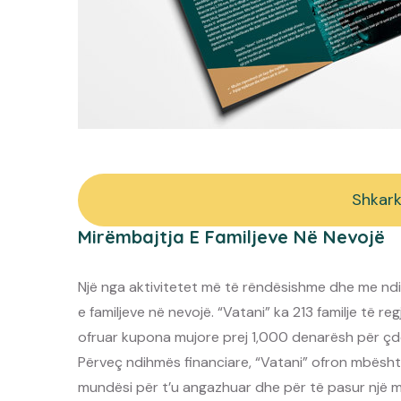
Shkark
Mirëmbajtja E Familjeve Në Nevojë
Një nga aktivitetet më të rëndësishme dhe me nd
e familjeve në nevojë. “Vatani” ka 213 familje të r
ofruar kupona mujore prej 1,000 denarësh për çdo
Përveç ndihmës financiare, “Vatani” ofron mbështe
mundësi për t’u angazhuar dhe për të pasur një m