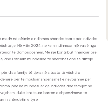
 madh në ofrimin e ndihmës shëndetësore për individët
ështetje. Në vitin 2024, ne kemi ndihmuar një vajzë nga
ndetësor të domosdoshëm. Me një kontribut financiar prej
j dhe i ofruam mundësinë të shërohet dhe të rifitojë
për disa familje të tjera në situata të vështira
0 denarë për të mbuluar shpenzimet e nevojshme për
dihma jonë ka mundësuar që individët dhe familjet në
evojshëm, duke lehtësuar barrën e shpenzimeve të
rrin shëndetin e tyre.