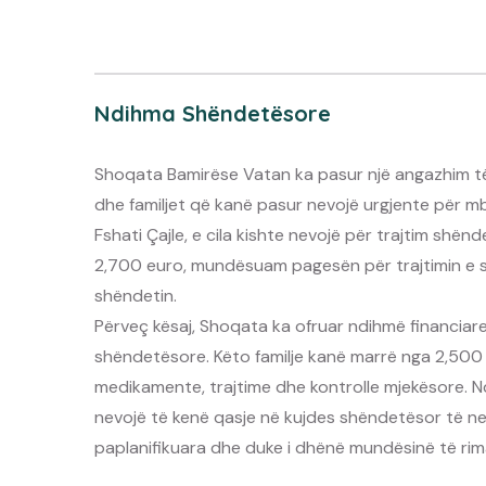
Ndihma Shëndetësore
Shoqata Bamirëse Vatan ka pasur një angazhim të
dhe familjet që kanë pasur nevojë urgjente për mb
Fshati Çajle, e cila kishte nevojë për trajtim shë
2,700 euro, mundësuam pagesën për trajtimin e sa
shëndetin.
Përveç kësaj, Shoqata ka ofruar ndihmë financiare 
shëndetësore. Këto familje kanë marrë nga 2,50
medikamente, trajtime dhe kontrolle mjekësore. N
nevojë të kenë qasje në kujdes shëndetësor të n
paplanifikuara dhe duke i dhënë mundësinë të rima