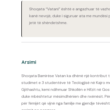
Shoqata “Vatani” është e angazhuar të vazh
kanë nevojë, duke i siguruar ata me mundësi p
jetë të shëndetshme.
Arsimi
Shoqata Bamirëse Vatan ka dhënë një kontribut t
studimet e 3 studentëve të Teologjisë në Kajro m
Gjithashtu, kemi ndihmuar Shkollën e Hifzit në G
duke mbështetur mësimdhënien dhe nxënësit. Për m
për fëmijët që vijnë nga familje me gjendje tëvës