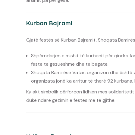
arsimit pa pengesa.
Kurban Bajrami
Gjatë festës së Kurban Bajramit, Shoqata Bamirës
Shpërndarjen e mishit të kurbanit për qindra fam
festë të gëzueshme dhe të begatë.
Shoqata Bamirëse Vatan organizon dhe është ve
organizata jonë ka arritur të therë 92 kurbana, 
Ky akt simbolik përforcon lidhjen mes solidariteti
duke ndarë gëzimin e festës me të gjithë.