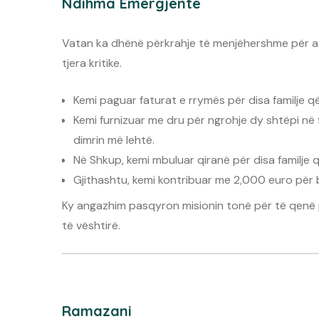
Ndihma Emergjente
Vatan ka dhënë përkrahje të menjëhershme për at
tjera kritike.
Kemi paguar faturat e rrymës për disa familje që
Kemi furnizuar me dru për ngrohje dy shtëpi në 
dimrin më lehtë.
Në Shkup, kemi mbuluar qiranë për disa familje
Gjithashtu, kemi kontribuar me 2,000 euro për b
Ky angazhim pasqyron misionin tonë për të qen
të vështirë.
Ramazani