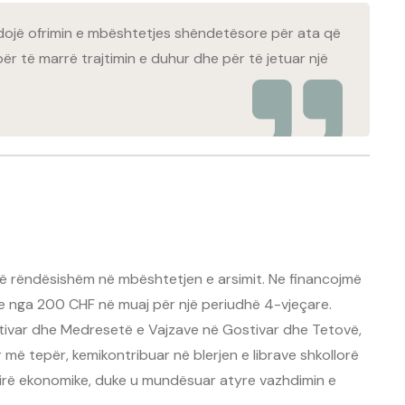
dojë ofrimin e mbështetjes shëndetësore për ata që
ër të marrë trajtimin e duhur dhe për të jetuar një
ë rëndësishëm në mbështetjen e arsimit. Ne financojmë
e nga 200 CHF në muaj për një periudhë 4-vjeçare.
ostivar dhe Medresetë e Vajzave në Gostivar dhe Tetovë,
ë tepër, kemikontribuar në blerjen e librave shkollorë
htirë ekonomike, duke u mundësuar atyre vazhdimin e