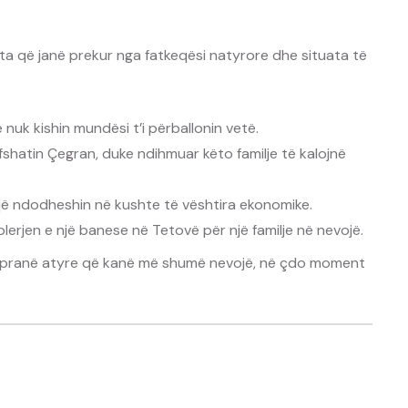
a që janë prekur nga fatkeqësi natyrore dhe situata të
 nuk kishin mundësi t’i përballonin vetë.
fshatin Çegran, duke ndihmuar këto familje të kalojnë
 që ndodheshin në kushte të vështira ekonomike.
lerjen e një banese në Tetovë për një familje në nevojë.
ë pranë atyre që kanë më shumë nevojë, në çdo moment