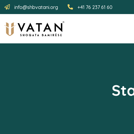
info@shbvatani.org
+41 76 237 61 60
Sta