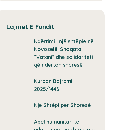
Lajmet E Fundit
Ndërtimi i një shtëpie në
Novoselë: Shoqata
“Vatani” dhe solidariteti
që ndërton shpresë
Kurban Bajrami
2025/1446
Një Shtëpi për Shpresë
Apel humanitar: të
ndërtojmë një shtëpi për