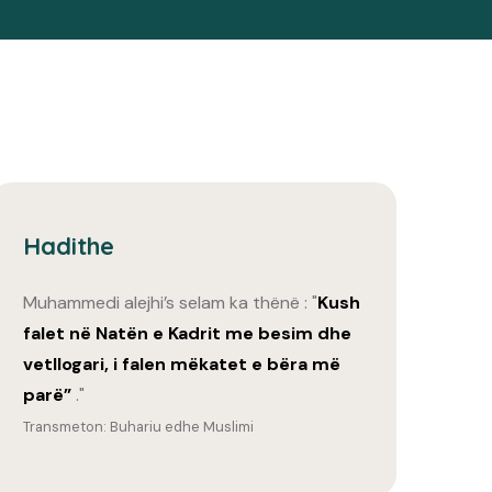
Hadithe
Muhammedi alejhi’s selam ka thënë : "
Kush
falet në Natën e Kadrit me besim dhe
vetllogari, i falen mëkatet e bëra më
parë”
."
Transmeton: Buhariu edhe Muslimi