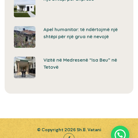
Apel humanitar: të ndërtojmë një
shtëpi për një grua në nevojë
Vizitë në Medresenë “Isa Beu” në
Tetovë
© Copyright
2026
Sh.B. Vatani