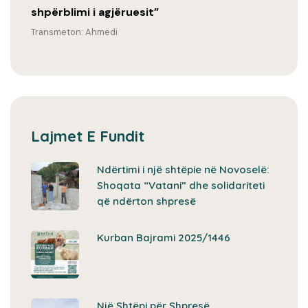
shpërblimi i agjëruesit”
Transmeton: Ahmedi
Lajmet E Fundit
Ndërtimi i një shtëpie në Novoselë:
Shoqata “Vatani” dhe solidariteti
që ndërton shpresë
Kurban Bajrami 2025/1446
Një Shtëpi për Shpresë