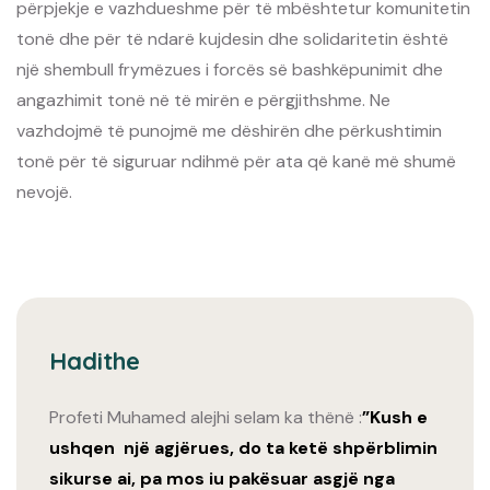
përpjekje e vazhdueshme për të mbështetur komunitetin
tonë dhe për të ndarë kujdesin dhe solidaritetin është
një shembull frymëzues i forcës së bashkëpunimit dhe
angazhimit tonë në të mirën e përgjithshme. Ne
vazhdojmë të punojmë me dëshirën dhe përkushtimin
tonë për të siguruar ndihmë për ata që kanë më shumë
nevojë.
Hadithe
Profeti Muhamed alejhi selam ka thënë :
”Kush e
ushqen një agjërues, do ta ketë shpërblimin
sikurse ai, pa mos iu pakësuar asgjë nga