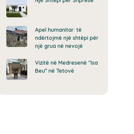
Një Shtëpi për Shpresë
Apel humanitar: të
ndërtojmë një shtëpi për
një grua në nevojë
Vizitë në Medresenë “Isa
Beu” në Tetovë