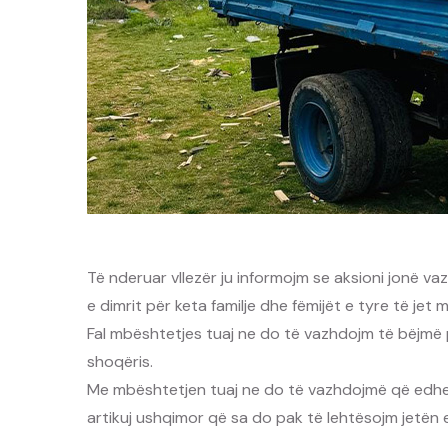
Të nderuar vllezër ju informojm se aksioni jonë va
e dimrit për keta familje dhe fëmijët e tyre të jet
Fal mbështetjes tuaj ne do të vazhdojm të bëjmë 
shoqëris.
Me mbështetjen tuaj ne do të vazhdojmë që edhe f
artikuj ushqimor që sa do pak të lehtësojm jetën e