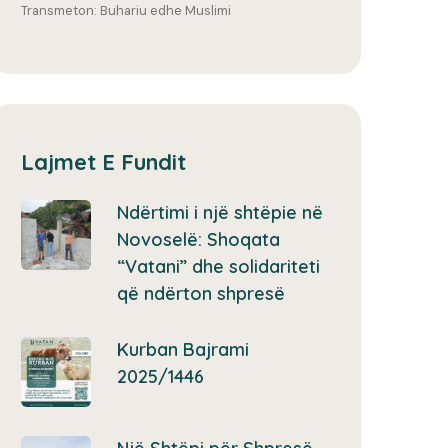
Transmeton: Buhariu edhe Muslimi
Lajmet E Fundit
Ndërtimi i një shtëpie në
Novoselë: Shoqata
“Vatani” dhe solidariteti
që ndërton shpresë
Kurban Bajrami
2025/1446