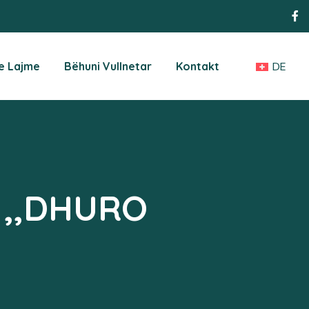
DE
e Lajme
Bëhuni Vullnetar
Kontakt
r ,,DHURO