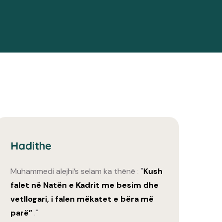
Hadithe
Muhammedi alejhi’s selam ka thënë : "
Kush
falet në Natën e Kadrit me besim dhe
vetllogari, i falen mëkatet e bëra më
parë”
."