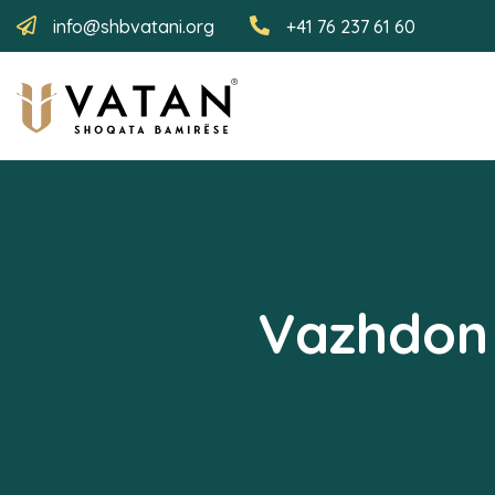
info@shbvatani.org
+41 76 237 61 60
Vazhdon 