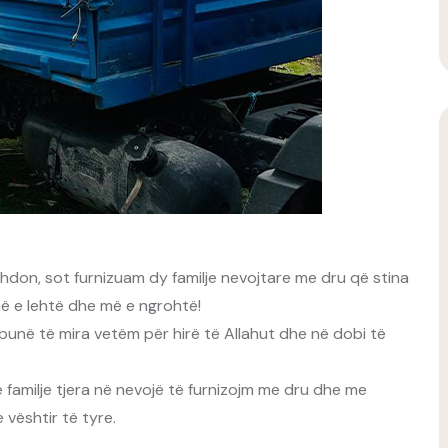
zhdon, sot furnizuam dy familje nevojtare me dru që stina
 më e lehtë dhe më e ngrohtë!
punë të mira vetëm për hirë të Allahut dhe në dobi të
amilje tjera në nevojë të furnizojm me dru dhe me
 vështir të tyre.